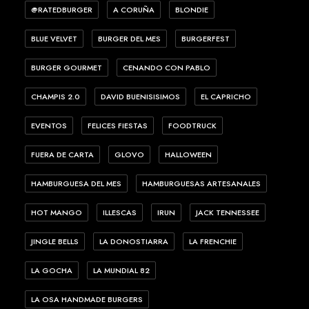
@RATEDBURGER
A CORUÑA
BLONDIE
BLUE VELVET
BURGER DEL MES
BURGERFEST
BURGER GOURMET
CENANDO CON PABLO
CHAMPIS 2.0
DAVID BUENISISIMOS
EL CAPRICHO
EVENTOS
FELICES FIESTAS
FOODTRUCK
FUERA DE CARTA
GLOVO
HALLOWEEN
HAMBURGUESA DEL MES
HAMBURGUESAS ARTESANALES
HOT MANGO
ILLESCAS
IRUN
JACK TENNESSEE
JINGLE BELLS
LA DONOSTIARRA
LA FRENCHIE
LA GOCHA
LA MUNDIAL 82
LA OSA HANDMADE BURGERS