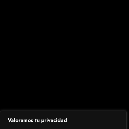
Solicita tu factura
Alérgenos
Sin Gluten
Faq´s
Trabaja con nosotros
Aviso Legal
Política de Privacidad
Política de Cookies
Valoramos tu privacidad