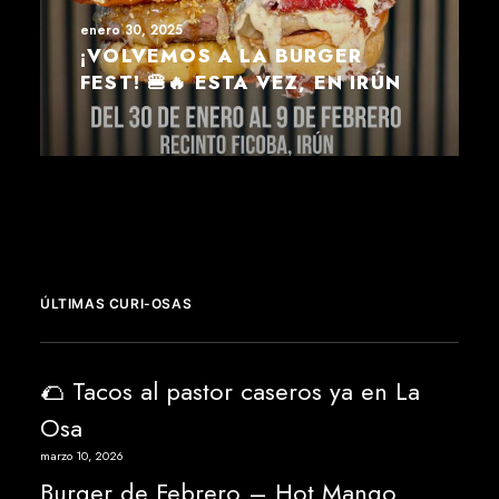
enero 30, 2025
¡VOLVEMOS A LA BURGER
FEST! 🍔🔥 ESTA VEZ, EN IRÚN
ÚLTIMAS CURI-OSAS
🌮 Tacos al pastor caseros ya en La
Osa
marzo 10, 2026
Burger de Febrero – Hot Mango