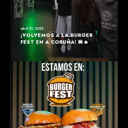
abril 21, 2025
¡VOLVEMOS A LA BURGER
FEST EN A CORUÑA! 🍔🔥