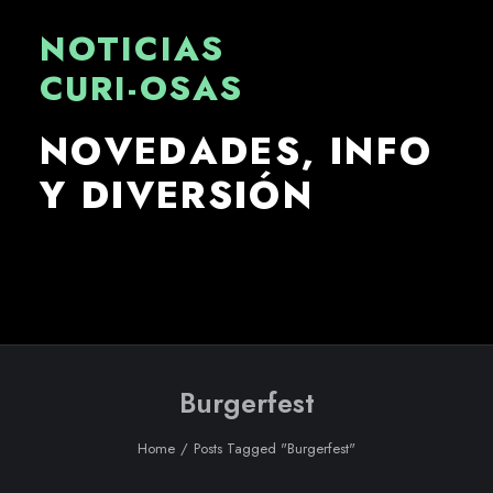
NOTICIAS
CURI-OSAS
N
O
V
E
D
A
D
E
S
,
I
N
F
O
Y
D
I
V
E
R
S
I
Ó
N
Burgerfest
Home
Posts Tagged "Burgerfest"