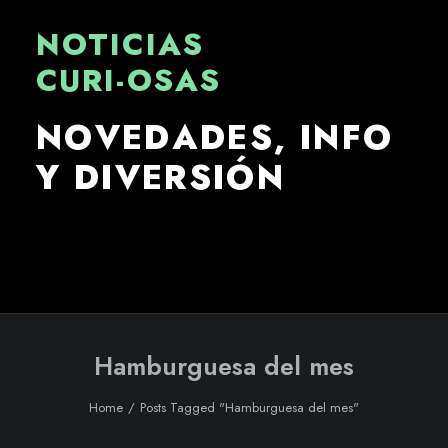
NOTICIAS
CURI-OSAS
N
O
V
E
D
A
D
E
S
,
I
N
F
O
Y
D
I
V
E
R
S
I
Ó
N
Hamburguesa del mes
Home
Posts Tagged "Hamburguesa del mes"