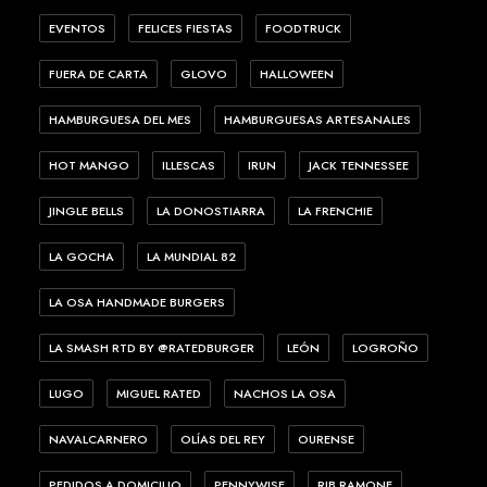
EVENTOS
FELICES FIESTAS
FOODTRUCK
FUERA DE CARTA
GLOVO
HALLOWEEN
HAMBURGUESA DEL MES
HAMBURGUESAS ARTESANALES
HOT MANGO
ILLESCAS
IRUN
JACK TENNESSEE
JINGLE BELLS
LA DONOSTIARRA
LA FRENCHIE
LA GOCHA
LA MUNDIAL 82
LA OSA HANDMADE BURGERS
LA SMASH RTD BY @RATEDBURGER
LEÓN
LOGROÑO
LUGO
MIGUEL RATED
NACHOS LA OSA
NAVALCARNERO
OLÍAS DEL REY
OURENSE
PEDIDOS A DOMICILIO
PENNYWISE
RIB RAMONE