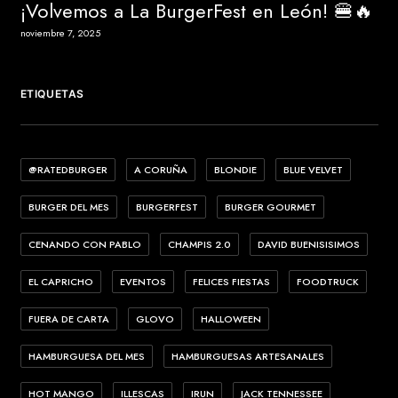
¡Volvemos a La BurgerFest en León! 🍔🔥
noviembre 7, 2025
ETIQUETAS
@RATEDBURGER
A CORUÑA
BLONDIE
BLUE VELVET
BURGER DEL MES
BURGERFEST
BURGER GOURMET
CENANDO CON PABLO
CHAMPIS 2.0
DAVID BUENISISIMOS
EL CAPRICHO
EVENTOS
FELICES FIESTAS
FOODTRUCK
FUERA DE CARTA
GLOVO
HALLOWEEN
HAMBURGUESA DEL MES
HAMBURGUESAS ARTESANALES
HOT MANGO
ILLESCAS
IRUN
JACK TENNESSEE