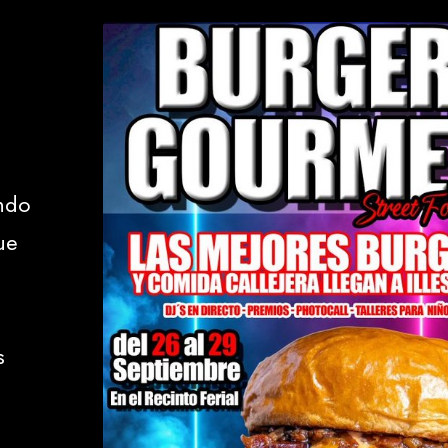
ndo
ue
s