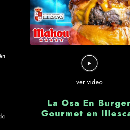
én
ver video
La Osa En Burge
Gourmet en Illesc
de