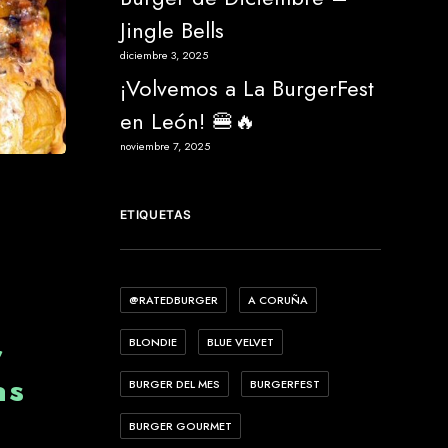
Jingle Bells
diciembre 3, 2025
¡Volvemos a La BurgerFest
en León! 🍔🔥
noviembre 7, 2025
ETIQUETAS
@RATEDBURGER
A CORUÑA
r
BLONDIE
BLUE VELVET
as
BURGER DEL MES
BURGERFEST
BURGER GOURMET