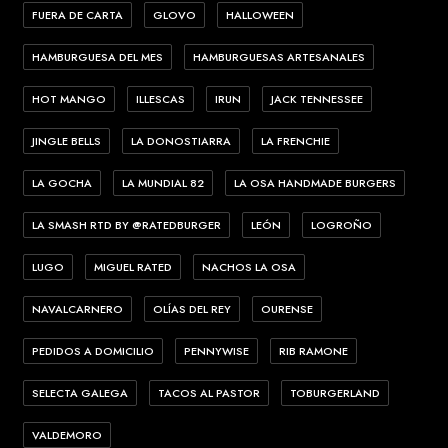
FUERA DE CARTA
GLOVO
HALLOWEEN
HAMBURGUESA DEL MES
HAMBURGUESAS ARTESANALES
HOT MANGO
ILLESCAS
IRUN
JACK TENNESSEE
JINGLE BELLS
LA DONOSTIARRA
LA FRENCHIE
LA GOCHA
LA MUNDIAL 82
LA OSA HANDMADE BURGERS
LA SMASH RTD BY @RATEDBURGER
LEÓN
LOGROÑO
LUGO
MIGUEL RATED
NACHOS LA OSA
NAVALCARNERO
OLÍAS DEL REY
OURENSE
PEDIDOS A DOMICILIO
PENNYWISE
RIB RAMONE
SELECTA GALEGA
TACOS AL PASTOR
TOBURGERLAND
VALDEMORO