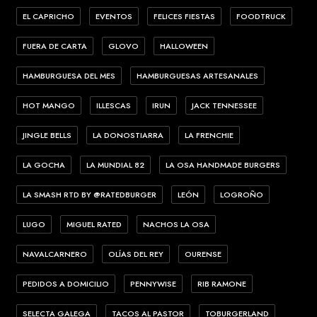
EL CAPRICHO
EVENTOS
FELICES FIESTAS
FOODTRUCK
FUERA DE CARTA
GLOVO
HALLOWEEN
HAMBURGUESA DEL MES
HAMBURGUESAS ARTESANALES
HOT MANGO
ILLESCAS
IRUN
JACK TENNESSEE
JINGLE BELLS
LA DONOSTIARRA
LA FRENCHIE
LA GOCHA
LA MUNDIAL 82
LA OSA HANDMADE BURGERS
LA SMASH RTD BY @RATEDBURGER
LEÓN
LOGROÑO
LUGO
MIGUEL RATED
NACHOS LA OSA
NAVALCARNERO
OLÍAS DEL REY
OURENSE
PEDIDOS A DOMICILIO
PENNYWISE
RIB RAMONE
SELECTA GALEGA
TACOS AL PASTOR
TOBURGERLAND