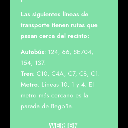
Las siguientes líneas de
transporte tienen rutas que
pasan cerca del recinto:
Autobús
: 124, 66, SE704,
154, 137.
Tren
: C10, C4A, C7, C8, C1.
Metro
: Líneas 10, 1 y 4. El
metro más cercano es la
parada de Begoña.
VER EN