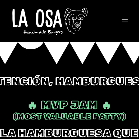
 ¡ATENCIÓN, HAMBURG
🔥 MVP JAM 🔥
(MOST VALUABLE PATTY)
LA HAMBURGUESA QUE