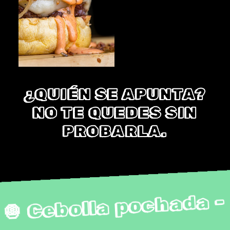
¿QUIÉN SE APUNTA?
NO TE QUEDES SIN
PROBARLA.
 - 🧅 Cebolla pochada