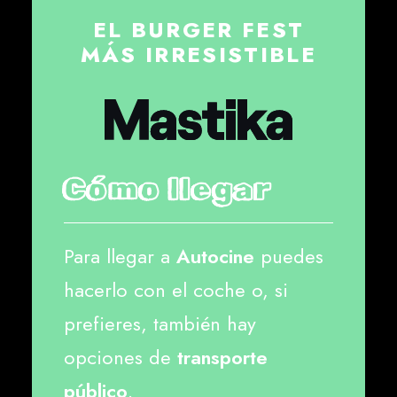
EL BURGER FEST
MÁS IRRESISTIBLE
Cómo llegar
Para llegar a
Autocine
puedes
hacerlo con el coche o, si
prefieres, también hay
opciones de
transporte
público
.